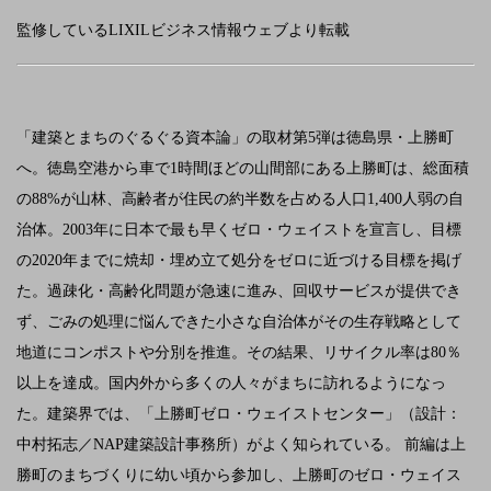
監修しているLIXILビジネス情報ウェブより転載
「建築とまちのぐるぐる資本論」の取材第5弾は徳島県・上勝町
へ。徳島空港から車で1時間ほどの山間部にある上勝町は、総面積
の88%が山林、高齢者が住民の約半数を占める人口1,400人弱の自
治体。2003年に日本で最も早くゼロ・ウェイストを宣言し、目標
の2020年までに焼却・埋め立て処分をゼロに近づける目標を掲げ
た。過疎化・高齢化問題が急速に進み、回収サービスが提供でき
ず、ごみの処理に悩んできた小さな自治体がその生存戦略として
地道にコンポストや分別を推進。その結果、リサイクル率は80％
以上を達成。国内外から多くの人々がまちに訪れるようになっ
た。建築界では、「上勝町ゼロ・ウェイストセンター」（設計：
中村拓志／NAP建築設計事務所）がよく知られている。 前編は上
勝町のまちづくりに幼い頃から参加し、上勝町のゼロ・ウェイス